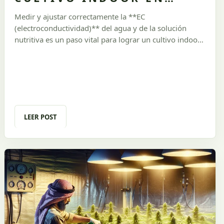
URUGUAY 🌱**
Medir y ajustar correctamente la **EC
(electroconductividad)** del agua y de la solución
nutritiva es un paso vital para lograr un cultivo indoor
saludable. Este parámetro te permite controlar la
cantidad correcta de nutrientes que estás
suministrando a tus plantas, optimizando los recursos,
evitando errores y mejorando significativamente el
rendimiento final de tu cosecha.
LEER POST