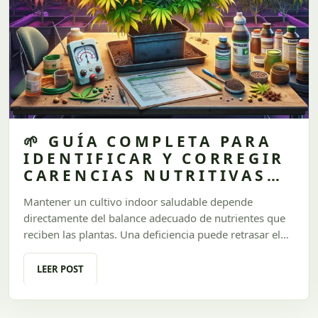
🌱 GUÍA COMPLETA PARA
IDENTIFICAR Y CORREGIR
CARENCIAS NUTRITIVAS
EN TU CULTIVO INDOOR
Mantener un cultivo indoor saludable depende
🍃
directamente del balance adecuado de nutrientes que
reciben las plantas. Una deficiencia puede retrasar el
crecimiento, mientras que un exceso puede llegar a ser
igual de problemático. En esta guía actualizada de
LEER POST
**Urugrow**, te brindamos todos los consejos para
identificar las carencias nutritivas más comunes,
corregirlas de manera efectiva y evitar errores que