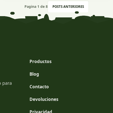
podrían afectar tus rendimientos. 🌿
Pagina 1 de 8
POSTS ANTERIORES
Productos
Blog
o para
Contacto
Devoluciones
Privacidad