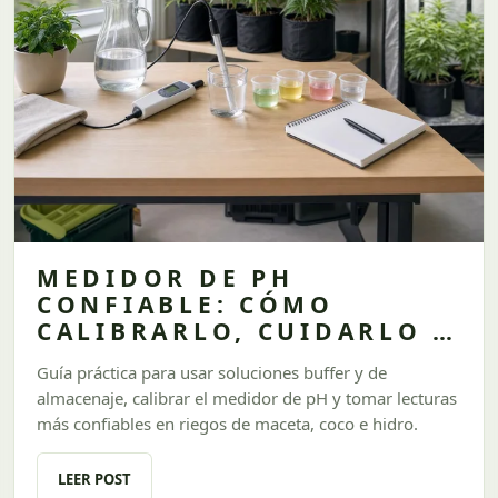
MEDIDOR DE PH
CONFIABLE: CÓMO
CALIBRARLO, CUIDARLO Y
EVITAR LECTURAS QUE TE
Guía práctica para usar soluciones buffer y de
ARRUINEN EL RIEGO
almacenaje, calibrar el medidor de pH y tomar lecturas
más confiables en riegos de maceta, coco e hidro.
LEER POST