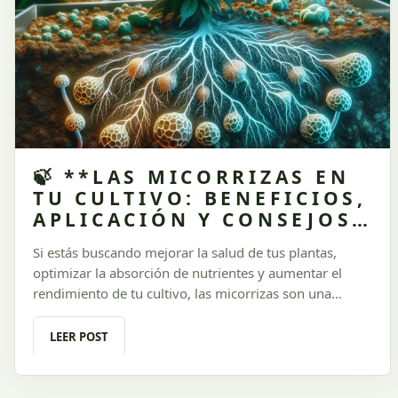
🍃 **LAS MICORRIZAS EN
TU CULTIVO: BENEFICIOS,
APLICACIÓN Y CONSEJOS
ESENCIALES** 🌿
Si estás buscando mejorar la salud de tus plantas,
optimizar la absorción de nutrientes y aumentar el
rendimiento de tu cultivo, las micorrizas son una
solución poderosa que no puede faltar en tu arsenal.
Estas asociaciones simbióticas entre hongos y raíces
LEER POST
son clave para un desarrollo excepcional. En este
artículo de **Urugrow**, exploramos qué son las
micorrizas, cómo funcionan, por qué son necesarias y