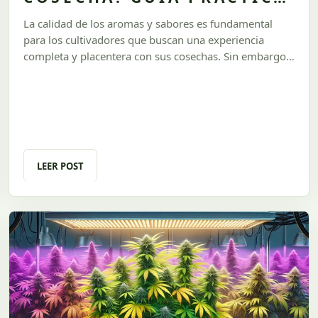
PARA CULTIVADORES
La calidad de los aromas y sabores es fundamental
INDOOR** 🌸
para los cultivadores que buscan una experiencia
completa y placentera con sus cosechas. Sin embargo,
lograr flores con terpenos intensos y perfiles
aromáticos distintivos requiere atención a detalles
específicos durante todo el ciclo de cultivo. En este
artículo, exploramos las mejores prácticas para lograr
este objetivo y cómo **Urugrow** te puede ayudar
con productos y consejos especializados.
LEER POST