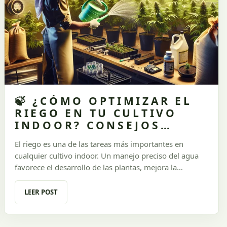
🍃 ¿CÓMO OPTIMIZAR EL
RIEGO EN TU CULTIVO
INDOOR? CONSEJOS
CLAVE PARA LOGRAR
El riego es una de las tareas más importantes en
PLANTAS SALUDABLES 🌱
cualquier cultivo indoor. Un manejo preciso del agua
favorece el desarrollo de las plantas, mejora la
absorción de nutrientes y maximiza la calidad de la
cosecha. Sin embargo, no todos los sistemas de riego
LEER POST
son iguales, y errores como el exceso o la falta de agua
pueden comprometer seriamente tus plantas. En esta
guía de **Urugrow**, te ofrecemos todos los tips y