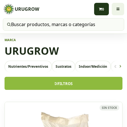
URUGROW
0
Buscar productos
MARCA
URUGROW
Nutrientes/Preventivos
Sustratos
Indoor/Medición
Conten
FILTROS
SIN STOCK