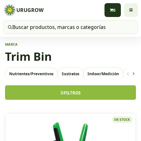
URUGROW
0
Buscar productos
MARCA
Trim Bin
Nutrientes/Preventivos
Sustratos
Indoor/Medición
Conten
FILTROS
EN STOCK