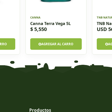
CANNA
TNB NATU
Canna Terra Vega 5L
TNB Nat
$ 5,550
USD 5
ARRO
AGREGAR AL CARRO
A
Productos