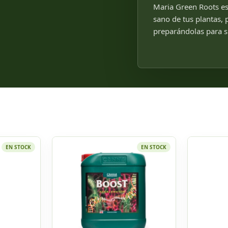
Maria Green Roots es 
sano de tus plantas, 
preparándolas para su
EN STOCK
EN STOCK