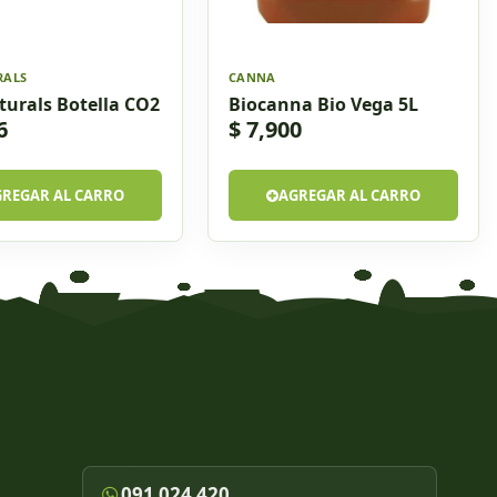
RALS
CANNA
urals Botella CO2
Biocanna Bio Vega 5L
6
$ 7,900
GREGAR AL CARRO
AGREGAR AL CARRO
091 024 420