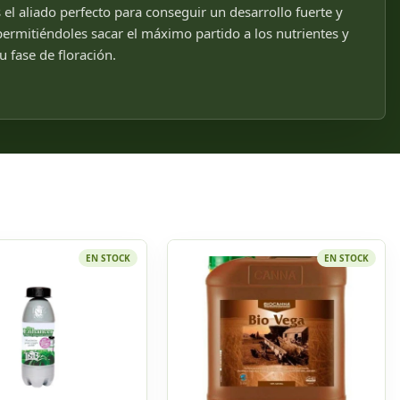
el aliado perfecto para conseguir un desarrollo fuerte y
permitiéndoles sacar el máximo partido a los nutrientes y
 fase de floración.
EN STOCK
EN STOCK