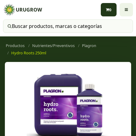
URUGROW
0
Buscar productos
Productos
Nutrientes/Preventivos
Plagron
Hydro Roots 250ml