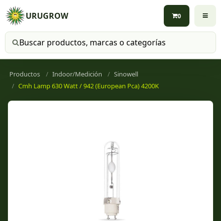
URUGROW
0
Buscar productos
Productos
Indoor/Medición
Sinowell
Cmh Lamp 630 Watt / 942 (European Pca) 4200K