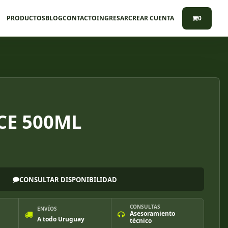
PRODUCTOS
BLOG
CONTACTO
INGRESAR
CREAR CUENTA
0
CE 500ML
CONSULTAR DISPONIBILIDAD
CONSULTAS
ENVÍOS
Asesoramiento
A todo Uruguay
técnico