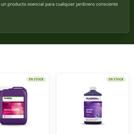
 un producto esencial para cualquier jardinero consciente
EN STOCK
EN STOCK