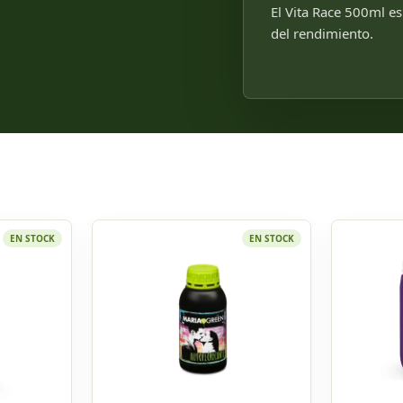
El Vita Race 500ml es
del rendimiento.
EN STOCK
EN STOCK