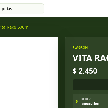
Vita Race 500ml
PLAGRON
VITA RA
$ 2,450
RETIRO
Montevideo