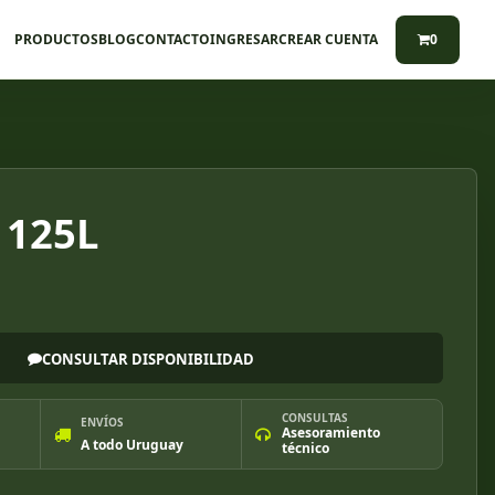
PRODUCTOS
BLOG
CONTACTO
INGRESAR
CREAR CUENTA
0
 125L
CONSULTAR DISPONIBILIDAD
CONSULTAS
ENVÍOS
Asesoramiento
A todo Uruguay
técnico