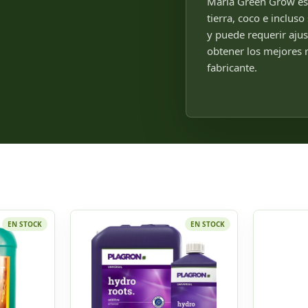
Maria Green Grow es 
tierra, coco e inclus
y puede requerir ajust
obtener los mejores 
fabricante.
EN STOCK
EN STOCK