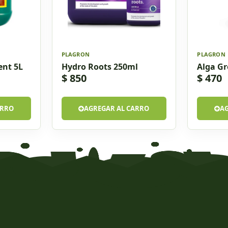
PLAGRON
PLAGRON
nt 5L
Hydro Roots 250ml
Alga G
$ 850
$ 470
ARRO
AGREGAR AL CARRO
A