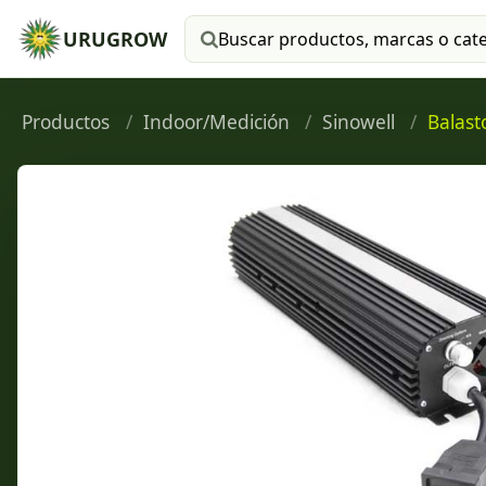
URUGROW
Buscar productos
Productos
Indoor/Medición
Sinowell
Balast