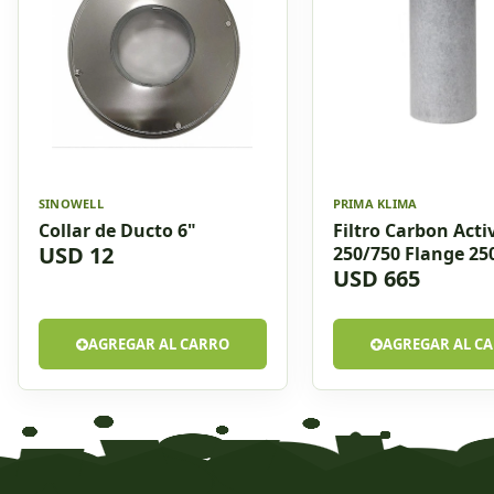
SINOWELL
PRIMA KLIMA
Collar de Ducto 6"
Filtro Carbon Act
USD 12
250/750 Flange 2
USD 665
13,4 Kg 1800m3/h
AGREGAR AL CARRO
AGREGAR AL C