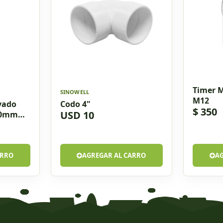
Timer 
SINOWELL
M12
ivado
Codo 4"
$ 350
USD 10
50mm
ARRO
AGREGAR AL CARRO
A