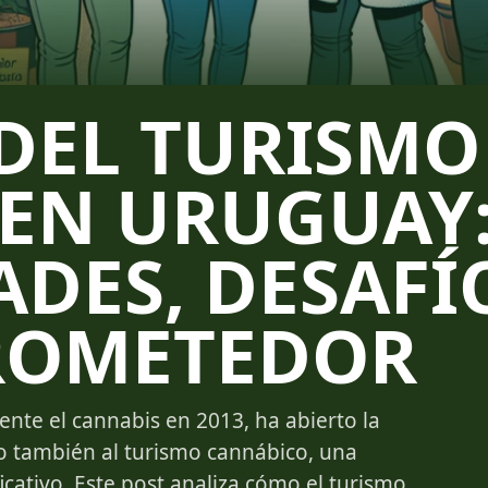
 DEL TURISMO
EN URUGUAY
DES, DESAFÍ
ROMETEDOR
nte el cannabis en 2013, ha abierto la
no también al turismo cannábico, una
icativo. Este post analiza cómo el turismo